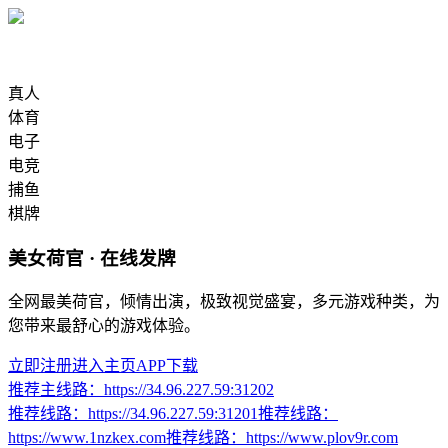
真人
体育
电子
电竞
捕鱼
棋牌
美女荷官 · 在线发牌
全网最美荷官，倾情出演，极致视觉盛宴，多元游戏种类，为
您带来最舒心的游戏体验。
立即注册
进入主页
APP下载
推荐主线路：
https://34.96.227.59:31202
推荐线路：
https://34.96.227.59:31201
推荐线路：
https://www.1nzkex.com
推荐线路：
https://www.plov9r.com