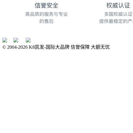
© 2004-
2026
K8凯发-国际大品牌 信誉保障 大额无忧