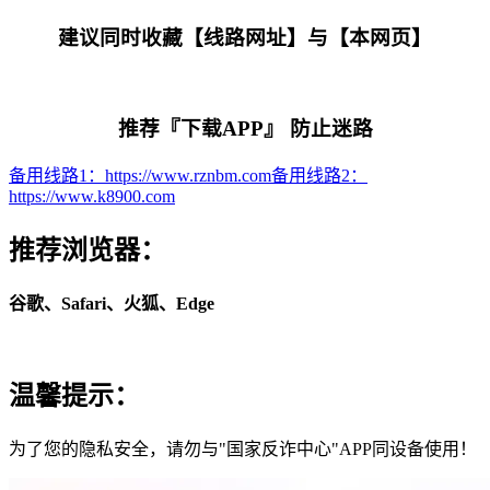
建议同时收藏【线路网址】与【本网页】
推荐『下载APP』 防止迷路
备用线路
1
：
https://www.rznbm.com
备用线路
2
：
https://www.k8900.com
推荐浏览器：
谷歌、Safari、火狐、Edge
温馨提示：
为了您的隐私安全，请勿与"国家反诈中心"APP同设备使用！