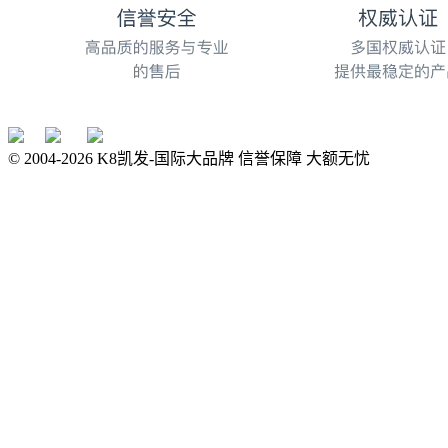
© 2004-
2026
K8凯发-国际大品牌 信誉保障 大额无忧