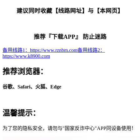
建议同时收藏【线路网址】与【本网页】
推荐『下载APP』 防止迷路
备用线路
1
：
https://www.rznbm.com
备用线路
2
：
https://www.k8900.com
推荐浏览器：
谷歌、Safari、火狐、Edge
温馨提示：
为了您的隐私安全，请勿与"国家反诈中心"APP同设备使用！