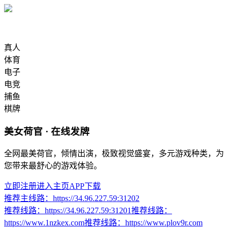
真人
体育
电子
电竞
捕鱼
棋牌
美女荷官 · 在线发牌
全网最美荷官，倾情出演，极致视觉盛宴，多元游戏种类，为
您带来最舒心的游戏体验。
立即注册
进入主页
APP下载
推荐主线路：
https://34.96.227.59:31202
推荐线路：
https://34.96.227.59:31201
推荐线路：
https://www.1nzkex.com
推荐线路：
https://www.plov9r.com