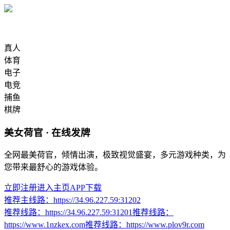
真人
体育
电子
电竞
捕鱼
棋牌
美女荷官 · 在线发牌
全网最美荷官，倾情出演，极致视觉盛宴，多元游戏种类，为
您带来最舒心的游戏体验。
立即注册
进入主页
APP下载
推荐主线路：
https://34.96.227.59:31202
推荐线路：
https://34.96.227.59:31201
推荐线路：
https://www.1nzkex.com
推荐线路：
https://www.plov9r.com