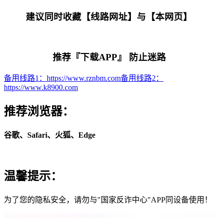
建议同时收藏【线路网址】与【本网页】
推荐『下载APP』 防止迷路
备用线路
1
：
https://www.rznbm.com
备用线路
2
：
https://www.k8900.com
推荐浏览器：
谷歌、Safari、火狐、Edge
温馨提示：
为了您的隐私安全，请勿与"国家反诈中心"APP同设备使用！