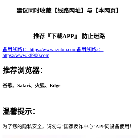
建议同时收藏【线路网址】与【本网页】
推荐『下载APP』 防止迷路
备用线路
1
：
https://www.rznbm.com
备用线路
2
：
https://www.k8900.com
推荐浏览器：
谷歌、Safari、火狐、Edge
温馨提示：
为了您的隐私安全，请勿与"国家反诈中心"APP同设备使用！