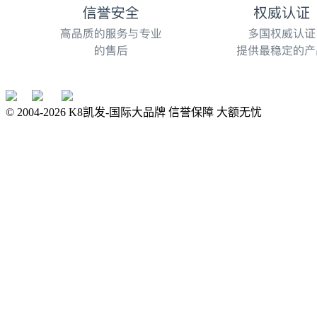
© 2004-
2026
K8凯发-国际大品牌 信誉保障 大额无忧