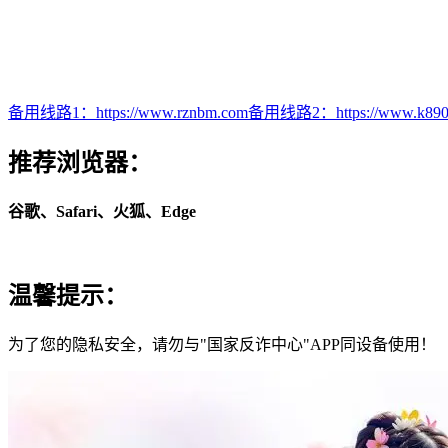
备用线路
1
：
https://www.rznbm.com
备用线路
2
：
https://www.k89
推荐浏览器：
谷歌、Safari、火狐、Edge
温馨提示：
为了您的隐私安全，请勿与"国家反诈中心"APP同设备使用！