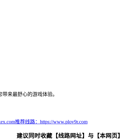
您带来最舒心的游戏体验。
kex.com
推荐线路：
https://www.plov9r.com
建议同时收藏【线路网址】与【本网页】