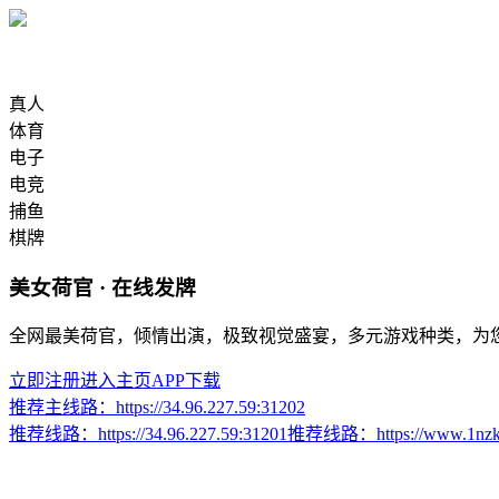
真人
体育
电子
电竞
捕鱼
棋牌
美女荷官 · 在线发牌
全网最美荷官，倾情出演，极致视觉盛宴，多元游戏种类，为
立即注册
进入主页
APP下载
推荐主线路：
https://34.96.227.59:31202
推荐线路：
https://34.96.227.59:31201
推荐线路：
https://www.1nz